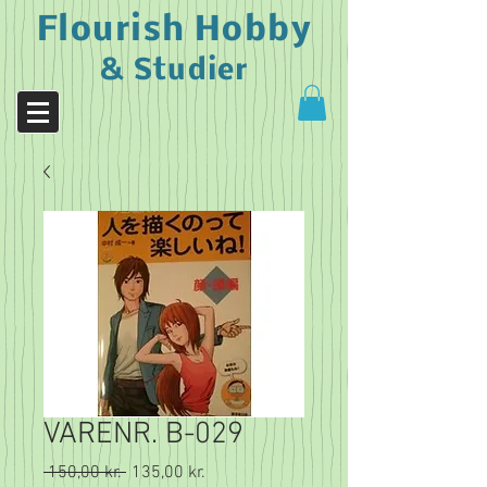
Flourish Hobby
& Studier
VARENR. B-029
Regulær
Salgspris
 150,00 kr. 
135,00 kr.