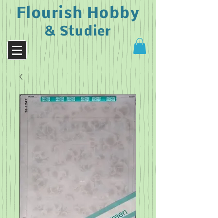
Flourish Hobby
& Studier