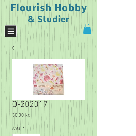
Flourish Hobby
& Studier
O-202017
Pris
30,00 kr.
Antal
*