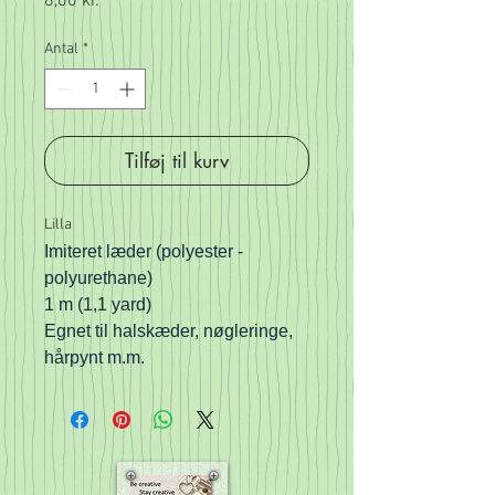
Pris
8,00 kr.
Antal
*
Tilføj til kurv
Lilla
Imiteret læder (polyester -
polyurethane)
1 m (1,1 yard)
Egnet til halskæder, nøgleringe,
hårpynt m.m.