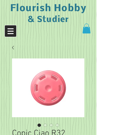
Flourish Hobby
& Studier
Copic Ciao R32