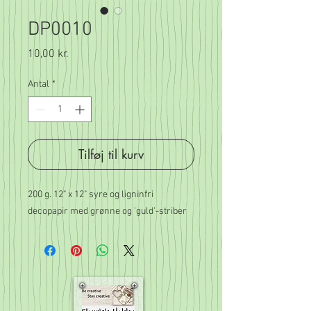
DP0010
Pris
10,00 kr.
Antal
*
Tilføj til kurv
200 g. 12" x 12" syre og ligninfri 
decopapir med grønne og 'guld'-striber