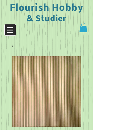
Flourish Hobby
& Studier