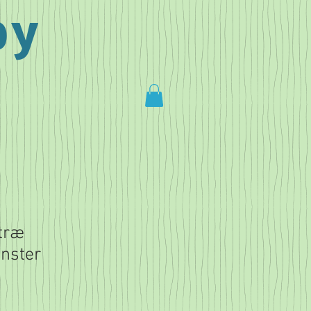
by
 træ
nster