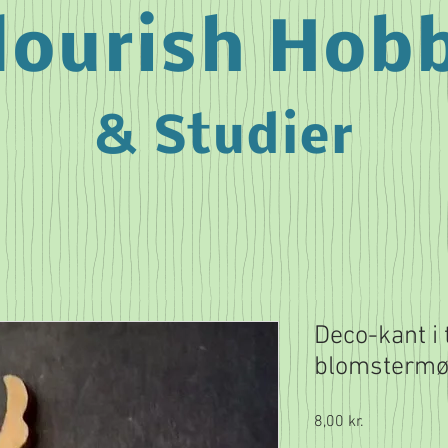
lourish Hob
& Studier
Deco-kant i
blomstermø
Pris
8,00 kr.