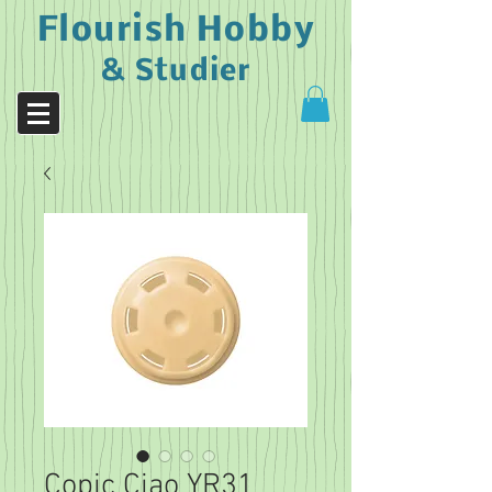
Flourish Hobby
& Studier
Copic Ciao YR31