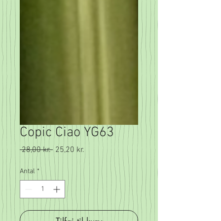
Copic Ciao YG63
Regulær
Salgspris
 28,00 kr. 
25,20 kr.
pris
Antal
*