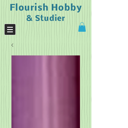
Flourish Hobby
& Studier