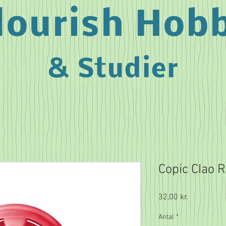
lourish Hob
& Studier
Copic CIao 
Pris
32,00 kr.
Antal
*