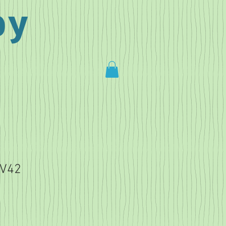
by
RV42