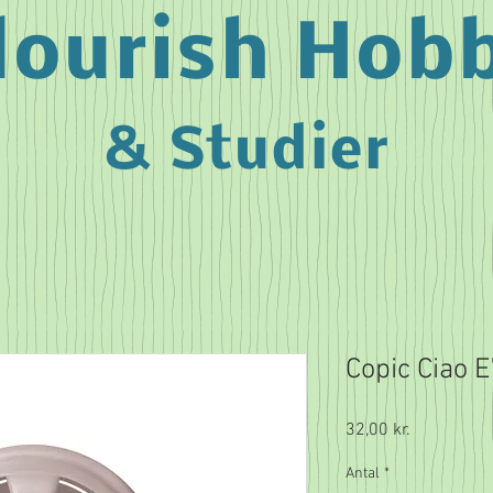
lourish Hob
& Studier
Copic Ciao 
Pris
32,00 kr.
Antal
*