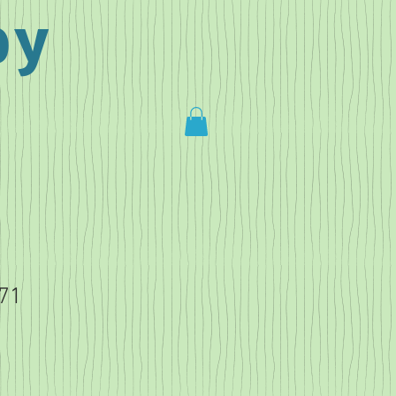
by
E71