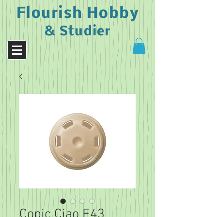
Flourish Hobby
& Studier
Copic Ciao E43