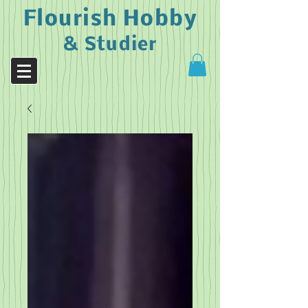
Flourish Hobby
& Studier