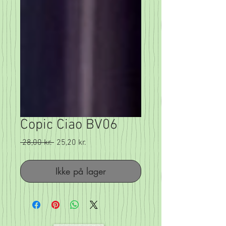
Copic Ciao BV06
Regulær
Salgspris
 28,00 kr. 
25,20 kr.
pris
Ikke på lager