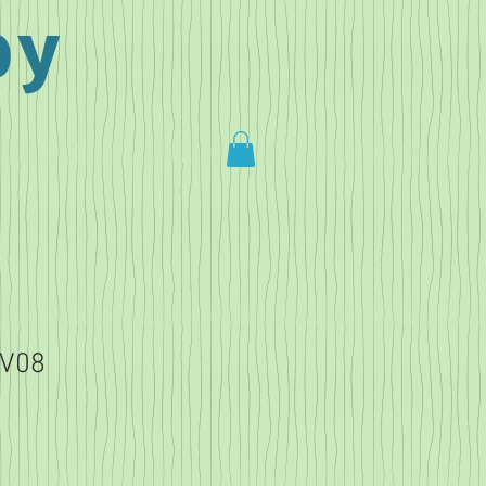
by
BV08