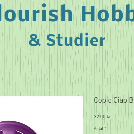
lourish Hob
& Studier
Copic Ciao 
Pris
32,00 kr.
Antal
*