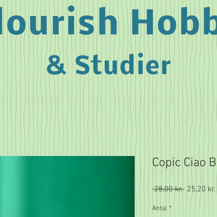
lourish Hob
& Studier
Copic Ciao 
Regulær
 28,00 kr. 
25,20 kr.
pris
Antal
*