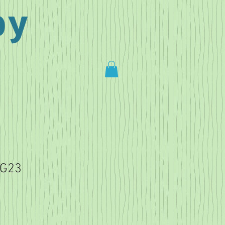
by
BG23
Salgspris