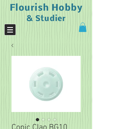
Flourish Hobby
& Studier
Copic CIao BG10