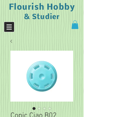
Flourish Hobby
& Studier
Copic Ciao B02