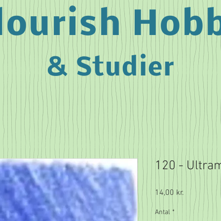
lourish Hob
& Studier
120 - Ultra
Pris
14,00 kr.
Antal
*