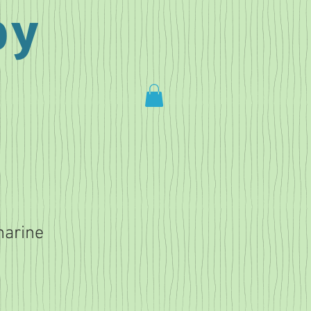
by
marine