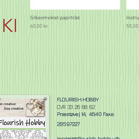
KI
Hurtigvisning
Silkeomviklet papirtråd
Instru
Pris
Pris
60,00 kr.
50,00 
FLOURIISH HOBBY
CVR 33 26 88 82
Præstøvej 14,
4640 Faxe
28597227
kontakt@flourish-hobby.dk