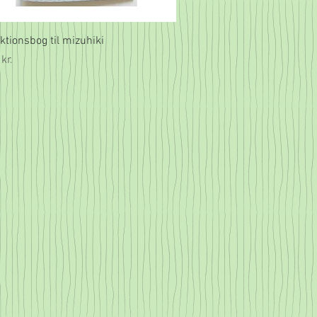
Hurtigvisning
ktionsbog til mizuhiki
kr.